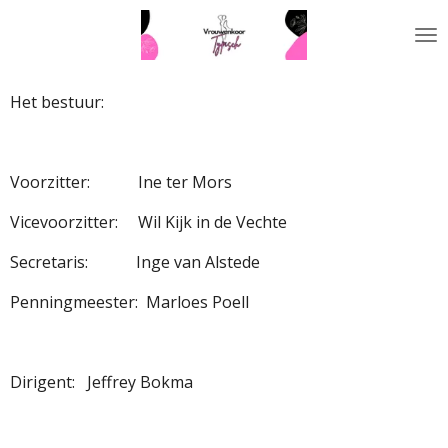
Ga
direct
naar
de
Het bestuur:
hoofdinhoud
Voorzitter: Ine ter Mors
Vicevoorzitter: Wil Kijk in de Vechte
Secretaris: Inge van Alstede
Penningmeester: Marloes Poell
Dirigent:
J
effrey Bokma