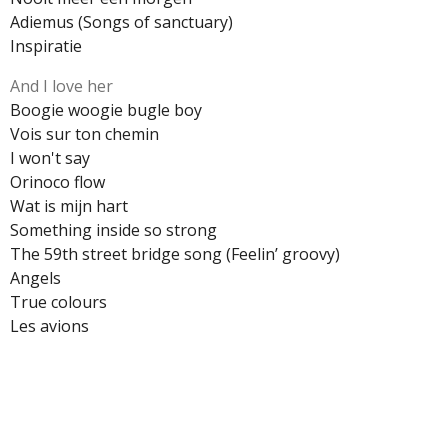
Adiemus (Songs of sanctuary)
Inspiratie
And I love her
Boogie woogie bugle boy
Vois sur ton chemin
I won't say
Orinoco flow
Wat is mijn hart
Something inside so strong
The 59th street bridge song (Feelin’ groovy)
Angels
True colours
Les avions
Koor Typisch vrouwenkoor Enschede Koor Typisch
vrouwenkoor Enschede Koor Typisch vrouwenkoor
Enschede Koor Typisch vrouwenkoor Enschede Koor
Typisch vrouwenkoor Enschede Koor Typisch